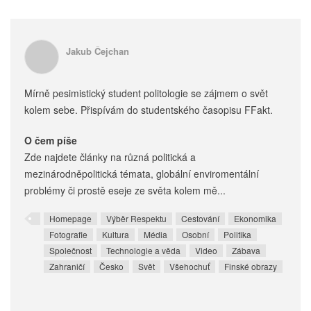
Jakub Čejchan
Mírně pesimistický student politologie se zájmem o svět
kolem sebe. Přispívám do studentského časopisu FFakt.
O čem píše
Zde najdete články na různá politická a
mezinárodněpolitická témata, globální enviromentální
problémy či prostě eseje ze světa kolem mě...
Homepage
Výběr Respektu
Cestování
Ekonomika
Fotografie
Kultura
Média
Osobní
Politika
Společnost
Technologie a věda
Video
Zábava
Zahraničí
Česko
Svět
Všehochuť
Finské obrazy