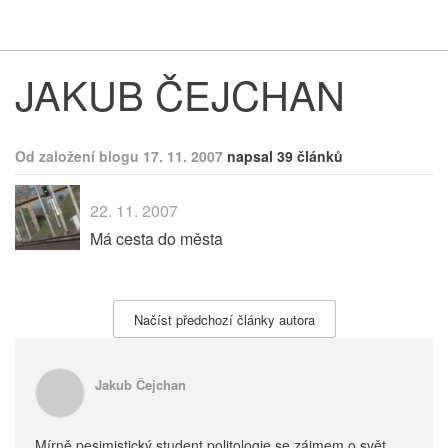
Respekt
Vy
JAKUB ČEJCHAN
Od založení blogu 17. 11. 2007
napsal 39 článků
22. 11. 2007
Má cesta do města
Načíst předchozí články autora
Jakub Čejchan
Mírně pesimistický student politologie se zájmem o svět