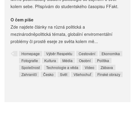
kolem sebe. Přispívám do studentského časopisu FFakt.
O čem píše
Zde najdete články na různá politická a
mezinárodněpolitická témata, globální enviromentální
problémy či prostě eseje ze světa kolem mě...
Homepage
Výběr Respektu
Cestování
Ekonomika
Fotografie
Kultura
Média
Osobní
Politika
Společnost
Technologie a věda
Video
Zábava
Zahraničí
Česko
Svět
Všehochuť
Finské obrazy