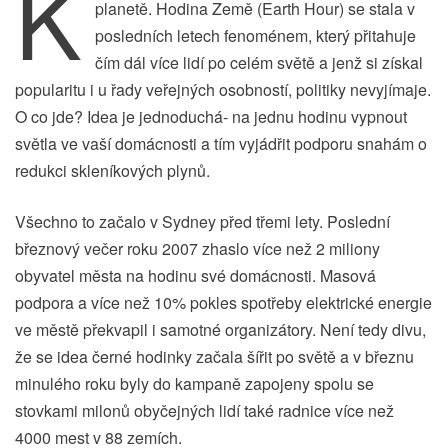
K
planetě. Hodina Země (Earth Hour) se stala v
posledních letech fenoménem, který přitahuje
čím dál více lidí po celém světě a jenž si získal
popularitu i u řady veřejných osobností, politiky nevyjímaje.
O co jde? Idea je jednoduchá- na jednu hodinu vypnout
světla ve vaší domácnosti a tím vyjádřit podporu snahám o
redukci skleníkových plynů.
Všechno to začalo v Sydney před třemi lety. Poslední
březnový večer roku 2007 zhaslo více než 2 miliony
obyvatel města na hodinu své domácnosti. Masová
podpora a více než 10% pokles spotřeby elektrické energie
ve městě překvapil i samotné organizátory. Není tedy divu,
že se idea černé hodinky začala šířit po světě a v březnu
minulého roku byly do kampaně zapojeny spolu se
stovkami milonů obyčejných lidí také radnice více než
4000 mest v 88 zemích.