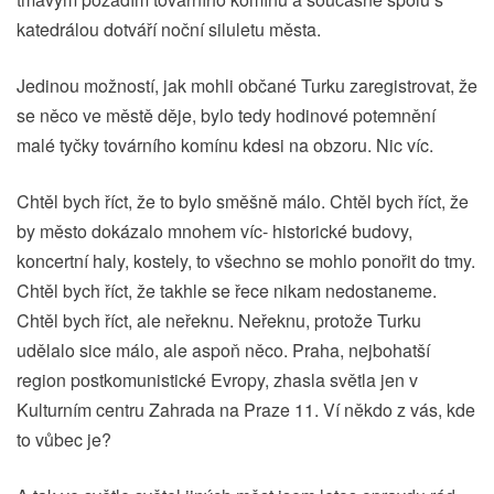
katedrálou dotváří noční siluletu města.
Jedinou možností, jak mohli občané Turku zaregistrovat, že
se něco ve městě děje, bylo tedy hodinové potemnění
malé tyčky továrního komínu kdesi na obzoru. Nic víc.
Chtěl bych říct, že to bylo směšně málo. Chtěl bych říct, že
by město dokázalo mnohem víc- historické budovy,
koncertní haly, kostely, to všechno se mohlo ponořit do tmy.
Chtěl bych říct, že takhle se řece nikam nedostaneme.
Chtěl bych říct, ale neřeknu. Neřeknu, protože Turku
udělalo sice málo, ale aspoň něco. Praha, nejbohatší
region postkomunistické Evropy, zhasla světla jen v
Kulturním centru Zahrada na Praze 11. Ví někdo z vás, kde
to vůbec je?