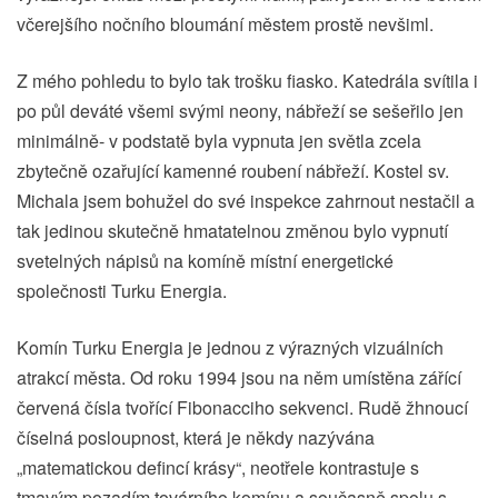
včerejšího nočního bloumání městem prostě nevšiml.
Z mého pohledu to bylo tak trošku fiasko. Katedrála svítila i
po půl deváté všemi svými neony, nábřeží se sešeřilo jen
minimálně- v podstatě byla vypnuta jen světla zcela
zbytečně ozařující kamenné roubení nábřeží. Kostel sv.
Michala jsem bohužel do své inspekce zahrnout nestačil a
tak jedinou skutečně hmatatelnou změnou bylo vypnutí
svetelných nápisů na komíně místní energetické
společnosti Turku Energia.
Komín Turku Energia je jednou z výrazných vizuálních
atrakcí města. Od roku 1994 jsou na něm umístěna zářící
červená čísla tvořící Fibonacciho sekvenci. Rudě žhnoucí
číselná posloupnost, která je někdy nazývána
„matematickou defincí krásy“, neotřele kontrastuje s
tmavým pozadím továrního komínu a současně spolu s