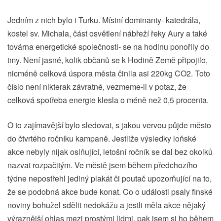
Jedním z nich bylo i Turku. Místní dominanty- katedrála,
kostel sv. Michala, část osvětlení nábřeží řeky Aury a také
továrna energetické společnosti- se na hodinu ponořily do
tmy. Není jasné, kolik občanů se k Hodině Země připojilo,
nicméně celková úspora města činila asi 220kg CO2. Toto
číslo není nikterak závratné, vezmeme-li v potaz, že
celková spotřeba energie klesla o méně než 0,5 procenta.
O to zajímavější bylo sledovat, s jakou vervou půjde město
do čtvrtého ročníku kampaně. Jestliže výsledky loňské
akce nebyly nijak oslňující, letošní ročník se dal bez okolků
nazvat rozpačitým. Ve městě jsem během předchozího
týdne nepostřehl jediný plakát či poutač upozorňující na to,
že se podobná akce bude konat. Co o události psaly finské
noviny bohužel sdělit nedokážu a jestli měla akce nějaký
výraznější ohlas mezi prostými lidmi, pak jsem si ho během