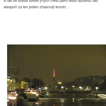
A tak ve světle světel jiných měst jsem letos opravdu rád
alespoň za ten jeden zhasnutý komín…