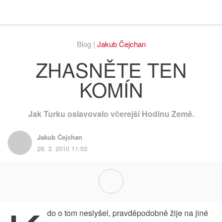
Respekt
Vy
Blog |
Jakub Čejchan
ZHASNĚTE TEN
KOMÍN
Jak Turku oslavovalo včerejší Hodinu Země.
Jakub Čejchan
28. 3. 2010 11:03
do o tom neslyšel, pravděpodobně žije na jiné